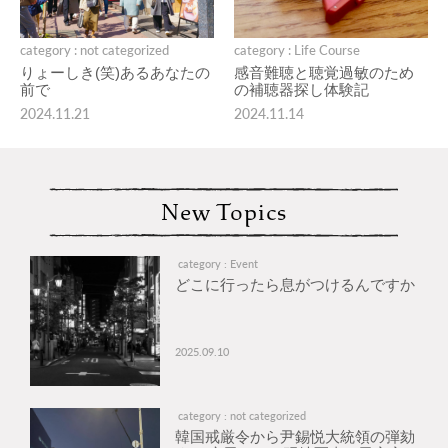
category : not categorized
category : Life Course
りょーしき(笑)あるあなたの
感音難聴と聴覚過敏のため
前で
の補聴器探し体験記
2024.11.21
2024.11.14
New Topics
category : Event
どこに行ったら息がつけるんですか
2025.09.10
category : not categorized
韓国戒厳令から尹錫悦大統領の弾劾