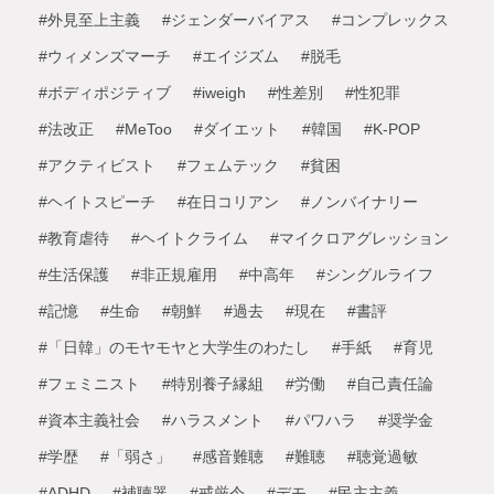
#外見至上主義
#ジェンダーバイアス
#コンプレックス
#ウィメンズマーチ
#エイジズム
#脱毛
#ボディポジティブ
#iweigh
#性差別
#性犯罪
#法改正
#MeToo
#ダイエット
#韓国
#K-POP
#アクティビスト
#フェムテック
#貧困
#ヘイトスピーチ
#在日コリアン
#ノンバイナリー
#教育虐待
#ヘイトクライム
#マイクロアグレッション
#生活保護
#非正規雇用
#中高年
#シングルライフ
#記憶
#生命
#朝鮮
#過去
#現在
#書評
#「日韓」のモヤモヤと大学生のわたし
#手紙
#育児
#フェミニスト
#特別養子縁組
#労働
#自己責任論
#資本主義社会
#ハラスメント
#パワハラ
#奨学金
#学歴
#「弱さ」
#感音難聴
#難聴
#聴覚過敏
#ADHD
#補聴器
#戒厳令
#デモ
#民主主義