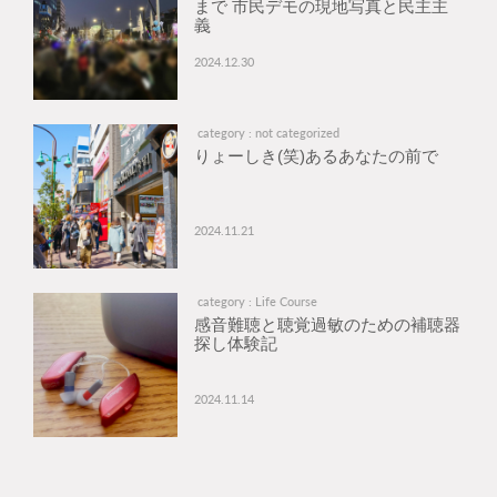
まで 市民デモの現地写真と民主主
義
2024.12.30
category : not categorized
りょーしき(笑)あるあなたの前で
2024.11.21
category : Life Course
感音難聴と聴覚過敏のための補聴器
探し体験記
2024.11.14