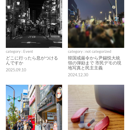
category : Event
category : not categorized
どこに行ったら息がつける
韓国戒厳令から尹錫悦大統
んですか
領の弾劾まで 市民デモの現
地写真と民主主義
2025.09.10
2024.12.30