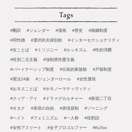
Tags
#翻訳
#ジェンダー
#漫画
#歴史
#婚姻制度
#同性婚
#選択的夫婦別姓
#インターセクショナリティ
#女ことば
#ミソジニー
#ルッキズム
#性的消費
#性別二元主義
#強制異性愛主義
#パートナーシップ制度
#伝統的家族観
#戸籍制度
#憲法24条
#ジェンダーロール
#女性蔑視
#おネエことば
#ホモノーマティヴィティ
#クィア・アイ
#ドラァグカルチャー
#新宿二丁目
#オタク
#表現の自由
#表現規制
#ゾーニング
#ヘイト
#フェミニズム
#一人称
#役割語
#女性アスリート
#女子プロゴルファー
#KuToo