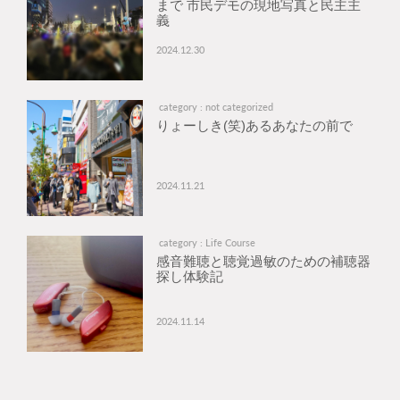
まで 市民デモの現地写真と民主主
義
2024.12.30
category : not categorized
りょーしき(笑)あるあなたの前で
2024.11.21
category : Life Course
感音難聴と聴覚過敏のための補聴器
探し体験記
2024.11.14