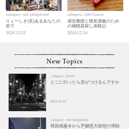
category : not categorized
category : Life Course
りょーしき(笑)あるあなたの
感音難聴と聴覚過敏のため
前で
の補聴器探し体験記
2024.11.21
2024.11.14
New Topics
category : Event
どこに行ったら息がつけるんですか
2025.09.10
category : not categorized
韓国戒厳令から尹錫悦大統領の弾劾