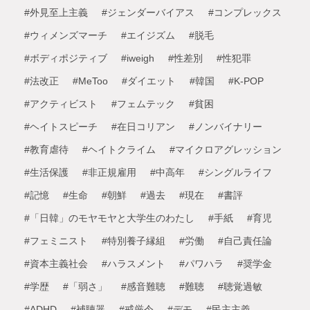
#外見至上主義
#ジェンダーバイアス
#コンプレックス
#ウィメンズマーチ
#エイジズム
#脱毛
#ボディポジティブ
#iweigh
#性差別
#性犯罪
#法改正
#MeToo
#ダイエット
#韓国
#K-POP
#アクティビスト
#フェムテック
#貧困
#ヘイトスピーチ
#在日コリアン
#ノンバイナリー
#教育虐待
#ヘイトクライム
#マイクロアグレッション
#生活保護
#非正規雇用
#中高年
#シングルライフ
#記憶
#生命
#朝鮮
#過去
#現在
#書評
#「日韓」のモヤモヤと大学生のわたし
#手紙
#育児
#フェミニスト
#特別養子縁組
#労働
#自己責任論
#資本主義社会
#ハラスメント
#パワハラ
#奨学金
#学歴
#「弱さ」
#感音難聴
#難聴
#聴覚過敏
#ADHD
#補聴器
#戒厳令
#デモ
#民主主義