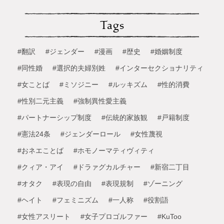
Tags
#翻訳
#ジェンダー
#漫画
#歴史
#婚姻制度
#同性婚
#選択的夫婦別姓
#インターセクショナリティ
#女ことば
#ミソジニー
#ルッキズム
#性的消費
#性別二元主義
#強制異性愛主義
#パートナーシップ制度
#伝統的家族観
#戸籍制度
#憲法24条
#ジェンダーロール
#女性蔑視
#おネエことば
#ホモノーマティヴィティ
#クィア・アイ
#ドラァグカルチャー
#新宿二丁目
#オタク
#表現の自由
#表現規制
#ゾーニング
#ヘイト
#フェミニズム
#一人称
#役割語
#女性アスリート
#女子プロゴルファー
#KuToo