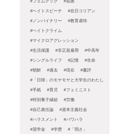
#フェムテック
#貧困
#ヘイトスピーチ
#在日コリアン
#ノンバイナリー
#教育虐待
#ヘイトクライム
#マイクロアグレッション
#生活保護
#非正規雇用
#中高年
#シングルライフ
#記憶
#生命
#朝鮮
#過去
#現在
#書評
#「日韓」のモヤモヤと大学生のわたし
#手紙
#育児
#フェミニスト
#特別養子縁組
#労働
#自己責任論
#資本主義社会
#ハラスメント
#パワハラ
#奨学金
#学歴
#「弱さ」