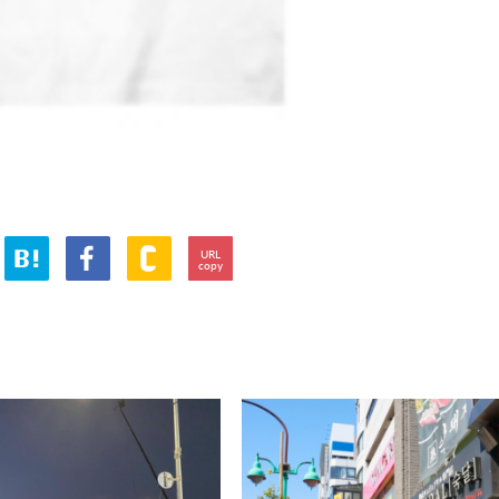
URL
copy