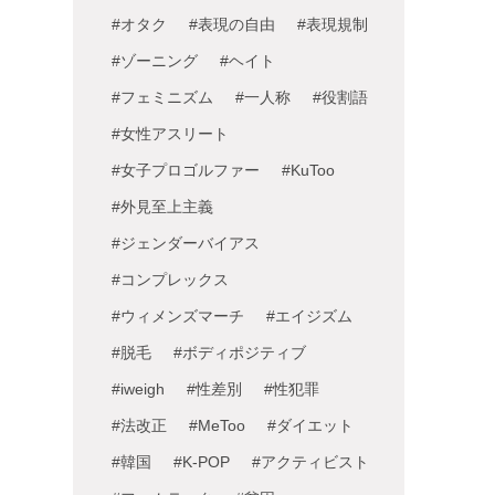
#オタク
#表現の自由
#表現規制
#ゾーニング
#ヘイト
#フェミニズム
#一人称
#役割語
#女性アスリート
#女子プロゴルファー
#KuToo
#外見至上主義
#ジェンダーバイアス
#コンプレックス
#ウィメンズマーチ
#エイジズム
#脱毛
#ボディポジティブ
#iweigh
#性差別
#性犯罪
#法改正
#MeToo
#ダイエット
#韓国
#K-POP
#アクティビスト