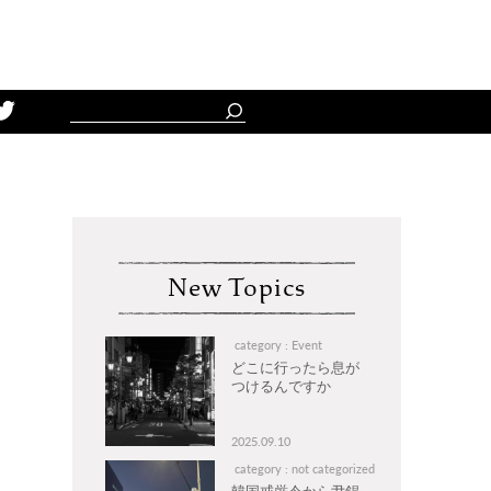
Schedule
New Topics
category : Event
どこに行ったら息が
つけるんですか
2025.09.10
category : not categorized