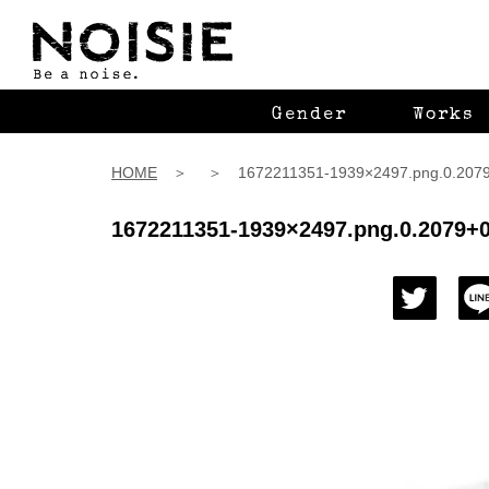
Gender
Works
HOME
＞ ＞ 1672211351-1939×2497.png.0.2079+
1672211351-1939×2497.png.0.2079+0