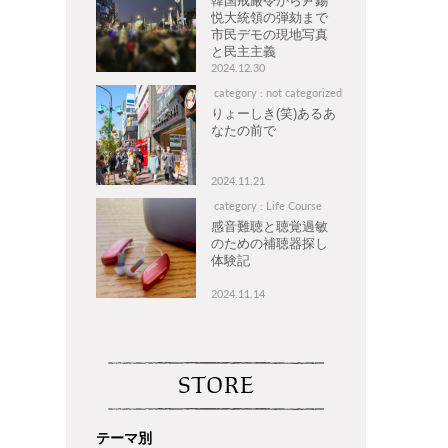
韓国戒厳令から尹錫
悦大統領の弾劾まで
市民デモの現地写真
と民主主義
2024.12.30
category : not categorized
りょーしき(笑)あるあ
なたの前で
2024.11.21
category : Life Course
感音難聴と聴覚過敏
のための補聴器探し
体験記
2024.11.14
STORE
テーマ別