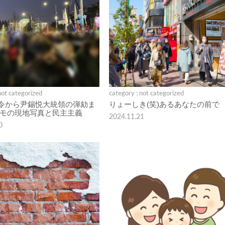
not categorized
category : not categorized
令から尹錫悦大統領の弾劾ま
りょーしき(笑)あるあなたの前で
デモの現地写真と民主主義
2024.11.21
0