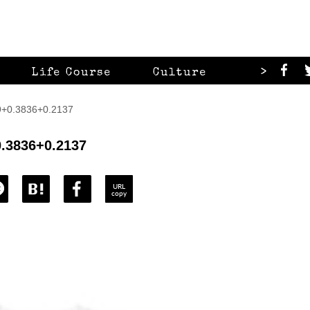
>
Life Course
Culture
Looks
0.3836+0.2137
.3836+0.2137
URL
copy