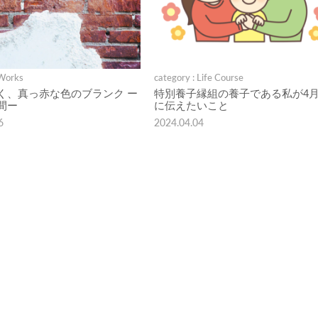
 Works
category : Life Course
く、真っ赤な色のブランク ー
特別養子縁組の養子である私が4月
間ー
に伝えたいこと
6
2024.04.04