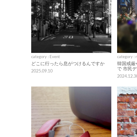
category : Event
category : 
どこに行ったら息がつけるんですか
韓国戒厳
で 市民
2025.09.10
2024.12.3