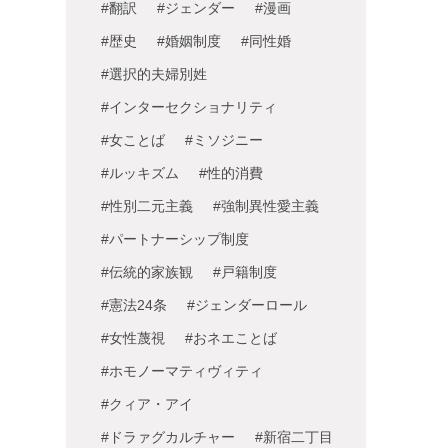
#翻訳
#ジェンダー
#漫画
#歴史
#婚姻制度
#同性婚
#選択的夫婦別姓
#インターセクショナリティ
#女ことば
#ミソジニー
#ルッキズム
#性的消費
#性別二元主義
#強制異性愛主義
#パートナーシップ制度
#伝統的家族観
#戸籍制度
#憲法24条
#ジェンダーロール
#女性蔑視
#おネエことば
#ホモノーマティヴィティ
#クィア・アイ
#ドラァグカルチャー
#新宿二丁目