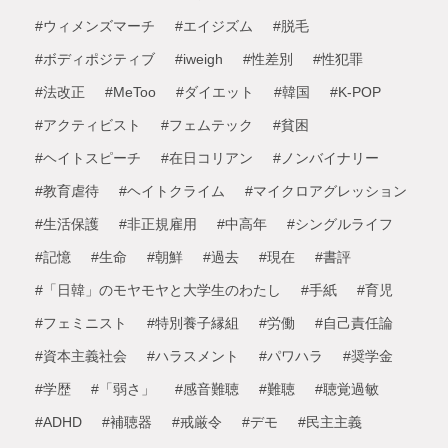
#ウィメンズマーチ
#エイジズム
#脱毛
#ボディポジティブ
#iweigh
#性差別
#性犯罪
#法改正
#MeToo
#ダイエット
#韓国
#K-POP
#アクティビスト
#フェムテック
#貧困
#ヘイトスピーチ
#在日コリアン
#ノンバイナリー
#教育虐待
#ヘイトクライム
#マイクロアグレッション
#生活保護
#非正規雇用
#中高年
#シングルライフ
#記憶
#生命
#朝鮮
#過去
#現在
#書評
#「日韓」のモヤモヤと大学生のわたし
#手紙
#育児
#フェミニスト
#特別養子縁組
#労働
#自己責任論
#資本主義社会
#ハラスメント
#パワハラ
#奨学金
#学歴
#「弱さ」
#感音難聴
#難聴
#聴覚過敏
#ADHD
#補聴器
#戒厳令
#デモ
#民主主義