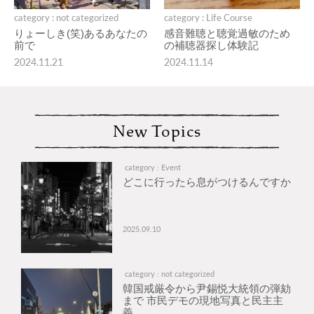
category : not categorized
category : Life Course
りょーしき(笑)あるあなたの
感音難聴と聴覚過敏のため
前で
の補聴器探し体験記
2024.11.21
2024.11.14
New Topics
category : Event
どこに行ったら息がつけるんですか
2025.09.10
category : not categorized
韓国戒厳令から尹錫悦大統領の弾劾
まで 市民デモの現地写真と民主主
義