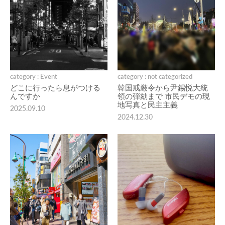
category : Event
category : not categorized
どこに行ったら息がつける
韓国戒厳令から尹錫悦大統
んですか
領の弾劾まで 市民デモの現
地写真と民主主義
2025.09.10
2024.12.30