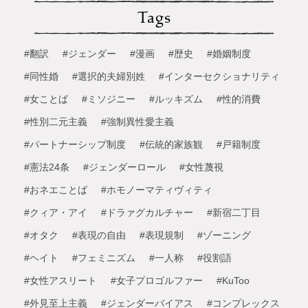
Tags
#翻訳
#ジェンダー
#漫画
#歴史
#婚姻制度
#同性婚
#選択的夫婦別姓
#インターセクショナリティ
#女ことば
#ミソジニー
#ルッキズム
#性的消費
#性別二元主義
#強制異性愛主義
#パートナーシップ制度
#伝統的家族観
#戸籍制度
#憲法24条
#ジェンダーロール
#女性蔑視
#おネエことば
#ホモノーマティヴィティ
#クィア・アイ
#ドラァグカルチャー
#新宿二丁目
#オタク
#表現の自由
#表現規制
#ゾーニング
#ヘイト
#フェミニズム
#一人称
#役割語
#女性アスリート
#女子プロゴルファー
#KuToo
#外見至上主義
#ジェンダーバイアス
#コンプレックス