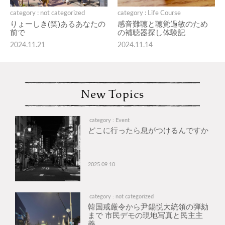
category : not categorized
category : Life Course
りょーしき(笑)あるあなたの
感音難聴と聴覚過敏のため
前で
の補聴器探し体験記
2024.11.21
2024.11.14
New Topics
category : Event
どこに行ったら息がつけるんですか
2025.09.10
category : not categorized
韓国戒厳令から尹錫悦大統領の弾劾
まで 市民デモの現地写真と民主主
義