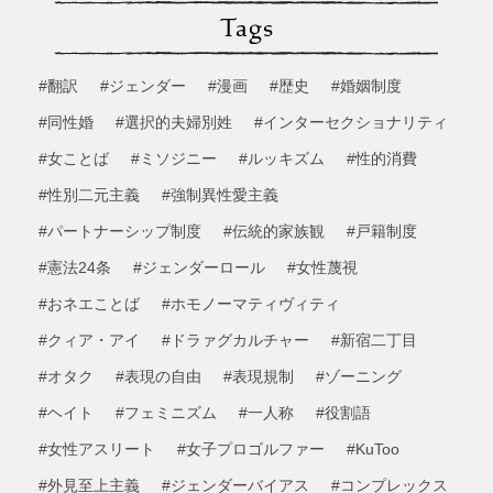
Tags
#翻訳
#ジェンダー
#漫画
#歴史
#婚姻制度
#同性婚
#選択的夫婦別姓
#インターセクショナリティ
#女ことば
#ミソジニー
#ルッキズム
#性的消費
#性別二元主義
#強制異性愛主義
#パートナーシップ制度
#伝統的家族観
#戸籍制度
#憲法24条
#ジェンダーロール
#女性蔑視
#おネエことば
#ホモノーマティヴィティ
#クィア・アイ
#ドラァグカルチャー
#新宿二丁目
#オタク
#表現の自由
#表現規制
#ゾーニング
#ヘイト
#フェミニズム
#一人称
#役割語
#女性アスリート
#女子プロゴルファー
#KuToo
#外見至上主義
#ジェンダーバイアス
#コンプレックス