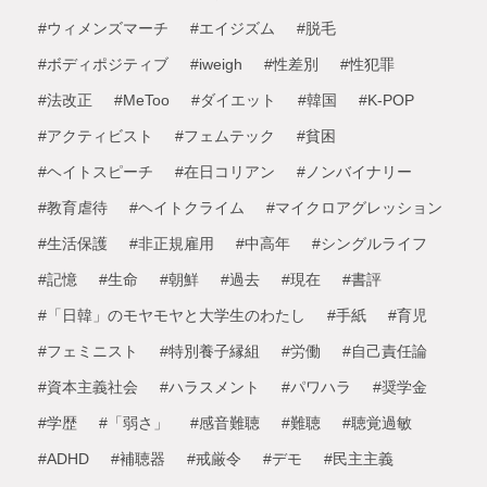
#ウィメンズマーチ
#エイジズム
#脱毛
#ボディポジティブ
#iweigh
#性差別
#性犯罪
#法改正
#MeToo
#ダイエット
#韓国
#K-POP
#アクティビスト
#フェムテック
#貧困
#ヘイトスピーチ
#在日コリアン
#ノンバイナリー
#教育虐待
#ヘイトクライム
#マイクロアグレッション
#生活保護
#非正規雇用
#中高年
#シングルライフ
#記憶
#生命
#朝鮮
#過去
#現在
#書評
#「日韓」のモヤモヤと大学生のわたし
#手紙
#育児
#フェミニスト
#特別養子縁組
#労働
#自己責任論
#資本主義社会
#ハラスメント
#パワハラ
#奨学金
#学歴
#「弱さ」
#感音難聴
#難聴
#聴覚過敏
#ADHD
#補聴器
#戒厳令
#デモ
#民主主義