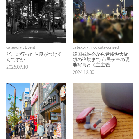
category : Event
category : not categorized
どこに行ったら息がつける
韓国戒厳令から尹錫悦大統
んですか
領の弾劾まで 市民デモの現
地写真と民主主義
2025.09.10
2024.12.30