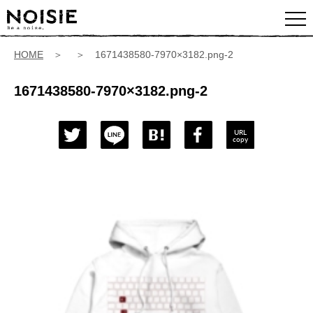
HOME
＞ ＞ 1671438580-7970×3182.png-2
1671438580-7970×3182.png-2
URL
copy