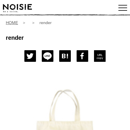
HOME
＞ ＞ render
render
URL
copy