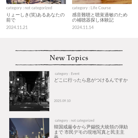
category : not categorized
category : Life Course
りょーしき(笑)あるあなたの
感音難聴と聴覚過敏のため
前で
の補聴器探し体験記
2024.11.21
2024.11.14
New Topics
category : Event
どこに行ったら息がつけるんですか
2025.09.10
category : not categorized
韓国戒厳令から尹錫悦大統領の弾劾
まで 市民デモの現地写真と民主主
義