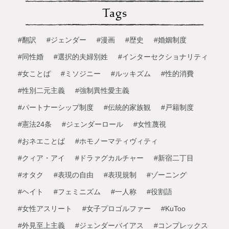
Tags
#翻訳
#ジェンダー
#漫画
#歴史
#婚姻制度
#同性婚
#選択的夫婦別姓
#インターセクショナリティ
#女ことば
#ミソジニー
#ルッキズム
#性的消費
#性別二元主義
#強制異性愛主義
#パートナーシップ制度
#伝統的家族観
#戸籍制度
#憲法24条
#ジェンダーロール
#女性蔑視
#おネエことば
#ホモノーマティヴィティ
#クィア・アイ
#ドラァグカルチャー
#新宿二丁目
#オタク
#表現の自由
#表現規制
#ゾーニング
#ヘイト
#フェミニズム
#一人称
#役割語
#女性アスリート
#女子プロゴルファー
#KuToo
#外見至上主義
#ジェンダーバイアス
#コンプレックス