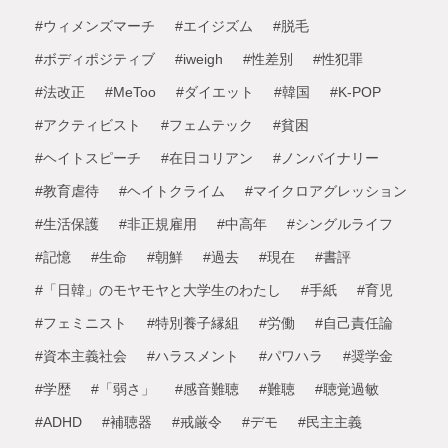
#ウィメンズマーチ
#エイジズム
#脱毛
#ボディポジティブ
#iweigh
#性差別
#性犯罪
#法改正
#MeToo
#ダイエット
#韓国
#K-POP
#アクティビスト
#フェムテック
#貧困
#ヘイトスピーチ
#在日コリアン
#ノンバイナリー
#教育虐待
#ヘイトクライム
#マイクロアグレッション
#生活保護
#非正規雇用
#中高年
#シングルライフ
#記憶
#生命
#朝鮮
#過去
#現在
#書評
#「日韓」のモヤモヤと大学生のわたし
#手紙
#育児
#フェミニスト
#特別養子縁組
#労働
#自己責任論
#資本主義社会
#ハラスメント
#パワハラ
#奨学金
#学歴
#「弱さ」
#感音難聴
#難聴
#聴覚過敏
#ADHD
#補聴器
#戒厳令
#デモ
#民主主義