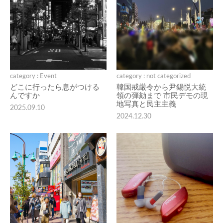
category : Event
category : not categorized
どこに行ったら息がつける
韓国戒厳令から尹錫悦大統
んですか
領の弾劾まで 市民デモの現
地写真と民主主義
2025.09.10
2024.12.30