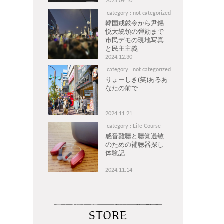
2025.09.10
category : not categorized
韓国戒厳令から尹錫
悦大統領の弾劾まで
市民デモの現地写真
と民主主義
2024.12.30
category : not categorized
りょーしき(笑)あるあ
なたの前で
2024.11.21
category : Life Course
感音難聴と聴覚過敏
のための補聴器探し
体験記
2024.11.14
STORE