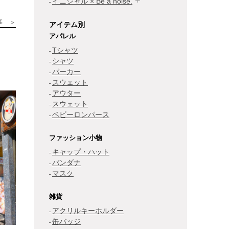
イニシャル × Be a noise.
事 ＞
アイテム別
アパレル
Tシャツ
シャツ
パーカー
スウェット
アウター
スウェット
ベビーロンパース
ファッション小物
キャップ・ハット
バンダナ
マスク
雑貨
アクリルキーホルダー
缶バッジ