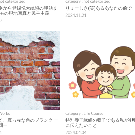
not categorized
category : not categorized
令から尹錫悦大統領の弾劾ま
りょーしき(笑)あるあなたの前で
デモの現地写真と民主主義
2024.11.21
0
 Works
category : Life Course
く、真っ赤な色のブランク ー
特別養子縁組の養子である私が4月
間ー
に伝えたいこと
6
2024.04.04