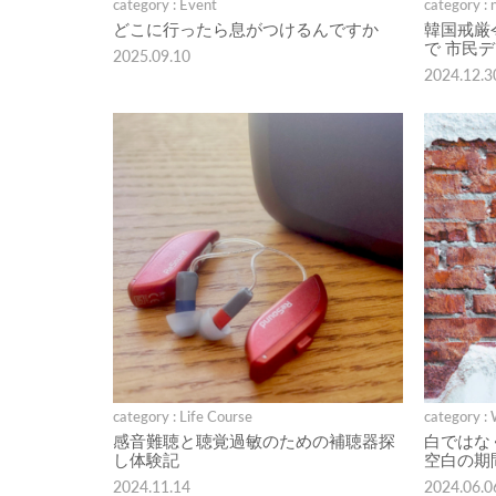
category : Event
category : 
どこに行ったら息がつけるんですか
韓国戒厳
で 市民
2025.09.10
2024.12.3
category : Life Course
category :
感音難聴と聴覚過敏のための補聴器探
白ではな
し体験記
空白の期
2024.11.14
2024.06.0