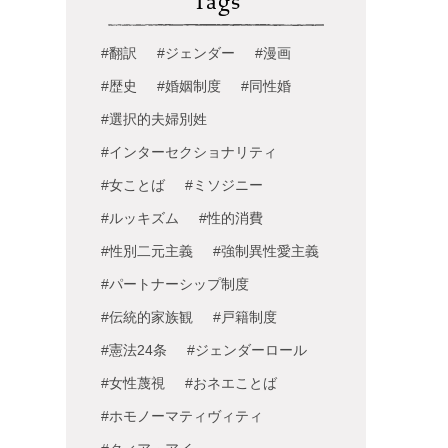
Tags
#翻訳
#ジェンダー
#漫画
#歴史
#婚姻制度
#同性婚
#選択的夫婦別姓
#インターセクショナリティ
#女ことば
#ミソジニー
#ルッキズム
#性的消費
#性別二元主義
#強制異性愛主義
#パートナーシップ制度
#伝統的家族観
#戸籍制度
#憲法24条
#ジェンダーロール
#女性蔑視
#おネエことば
#ホモノーマティヴィティ