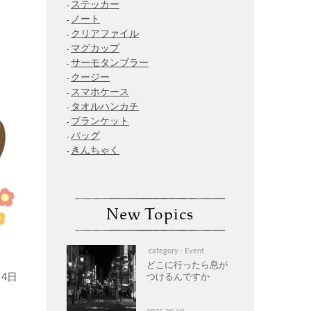
ステッカー
ノート
クリアファイル
マグカップ
サーモタンブラー
クージー
スマホケース
タオルハンカチ
ブランケット
バッグ
きんちゃく
New Topics
category : Event
どこに行ったら息が
4日
つけるんですか