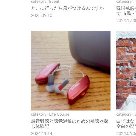
category : Event
category : 
どこに行ったら息がつけるんですか
韓国戒厳
で 市民
2025.09.10
2024.12.3
category : Life Course
category :
感音難聴と聴覚過敏のための補聴器探
白ではな
し体験記
空白の期
2024.11.14
2024.06.0