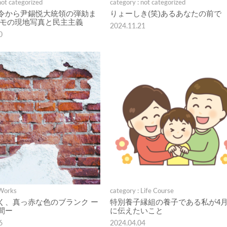
not categorized
category : not categorized
令から尹錫悦大統領の弾劾ま
りょーしき(笑)あるあなたの前で
デモの現地写真と民主主義
2024.11.21
0
 Works
category : Life Course
く、真っ赤な色のブランク ー
特別養子縁組の養子である私が4月
間ー
に伝えたいこと
6
2024.04.04