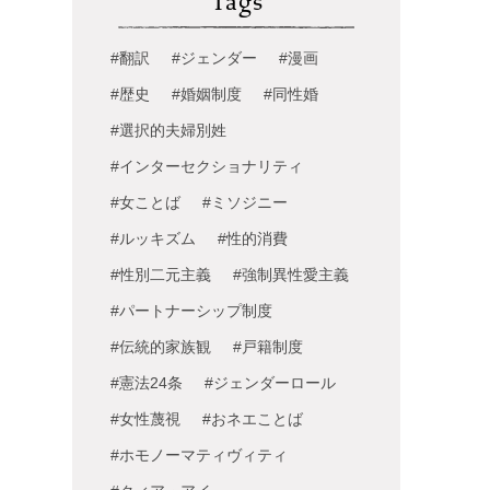
Tags
#翻訳
#ジェンダー
#漫画
#歴史
#婚姻制度
#同性婚
#選択的夫婦別姓
#インターセクショナリティ
#女ことば
#ミソジニー
#ルッキズム
#性的消費
#性別二元主義
#強制異性愛主義
#パートナーシップ制度
#伝統的家族観
#戸籍制度
#憲法24条
#ジェンダーロール
#女性蔑視
#おネエことば
#ホモノーマティヴィティ