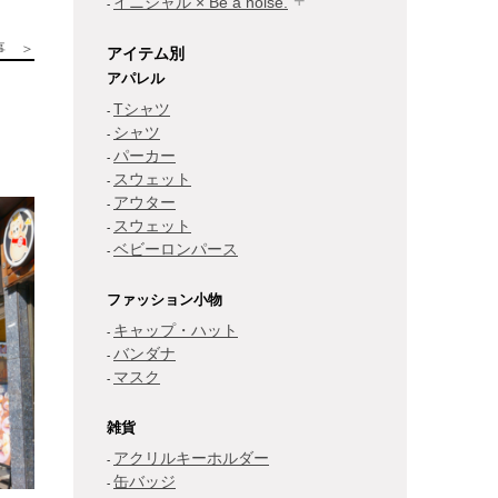
イニシャル × Be a noise.
事 ＞
アイテム別
アパレル
Tシャツ
シャツ
パーカー
スウェット
アウター
スウェット
ベビーロンパース
ファッション小物
キャップ・ハット
バンダナ
マスク
雑貨
アクリルキーホルダー
缶バッジ