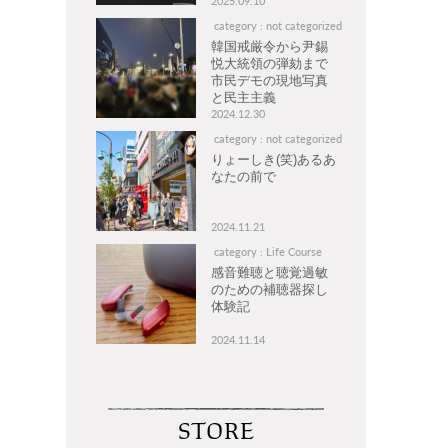
2025.09.10
category : not categorized
韓国戒厳令から尹錫
悦大統領の弾劾まで
市民デモの現地写真
と民主主義
2024.12.30
category : not categorized
りょーしき(笑)あるあ
なたの前で
2024.11.21
category : Life Course
感音難聴と聴覚過敏
のための補聴器探し
体験記
2024.11.14
STORE