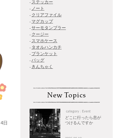
ステッカー
ノート
クリアファイル
マグカップ
サーモタンブラー
クージー
スマホケース
タオルハンカチ
ブランケット
バッグ
きんちゃく
New Topics
category : Event
どこに行ったら息が
4日
つけるんですか