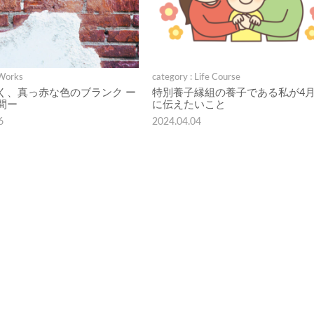
 Works
category : Life Course
く、真っ赤な色のブランク ー
特別養子縁組の養子である私が4月
間ー
に伝えたいこと
6
2024.04.04