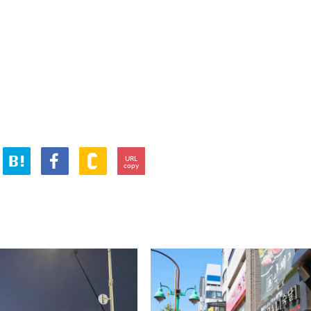
URL
copy