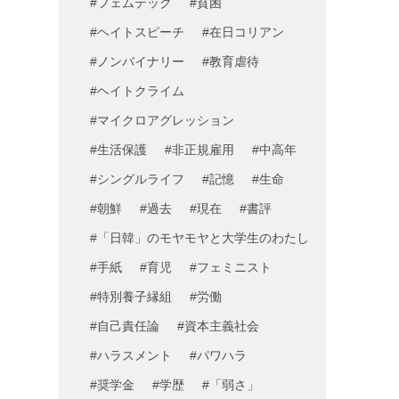
#フェムテック
#貧困
#ヘイトスピーチ
#在日コリアン
#ノンバイナリー
#教育虐待
#ヘイトクライム
#マイクロアグレッション
#生活保護
#非正規雇用
#中高年
#シングルライフ
#記憶
#生命
#朝鮮
#過去
#現在
#書評
#「日韓」のモヤモヤと大学生のわたし
#手紙
#育児
#フェミニスト
#特別養子縁組
#労働
#自己責任論
#資本主義社会
#ハラスメント
#パワハラ
#奨学金
#学歴
#「弱さ」