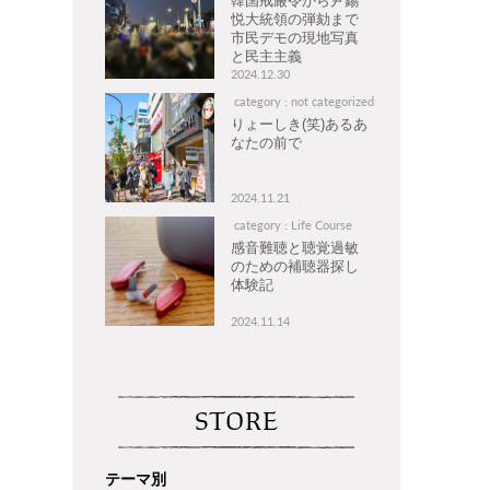
韓国戒厳令から尹錫
悦大統領の弾劾まで
市民デモの現地写真
と民主主義
2024.12.30
category : not categorized
りょーしき(笑)あるあ
なたの前で
2024.11.21
category : Life Course
感音難聴と聴覚過敏
のための補聴器探し
体験記
2024.11.14
STORE
テーマ別