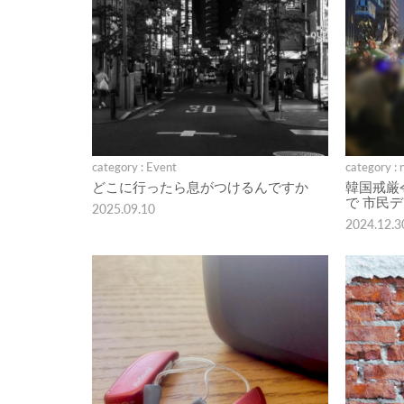
category : Event
category : 
どこに行ったら息がつけるんですか
韓国戒厳
で 市民
2025.09.10
2024.12.3