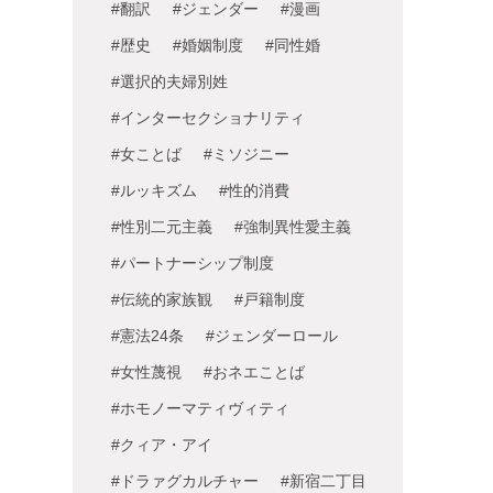
#翻訳
#ジェンダー
#漫画
#歴史
#婚姻制度
#同性婚
#選択的夫婦別姓
#インターセクショナリティ
#女ことば
#ミソジニー
#ルッキズム
#性的消費
#性別二元主義
#強制異性愛主義
#パートナーシップ制度
#伝統的家族観
#戸籍制度
#憲法24条
#ジェンダーロール
#女性蔑視
#おネエことば
#ホモノーマティヴィティ
#クィア・アイ
#ドラァグカルチャー
#新宿二丁目