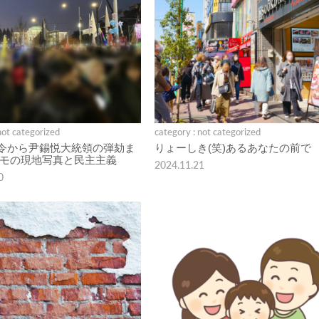
not categorized
category : not categorized
令から尹錫悦大統領の弾劾ま
りょーしき(笑)あるあなたの前で
デモの現地写真と民主主義
2024.11.21
0