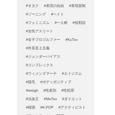
#オタク
#表現の自由
#表現規制
#ゾーニング
#ヘイト
#フェミニズム
#一人称
#役割語
#女性アスリート
#女子プロゴルファー
#KuToo
#外見至上主義
#ジェンダーバイアス
#コンプレックス
#ウィメンズマーチ
#エイジズム
#脱毛
#ボディポジティブ
#iweigh
#性差別
#性犯罪
#法改正
#MeToo
#ダイエット
#韓国
#K-POP
#アクティビスト