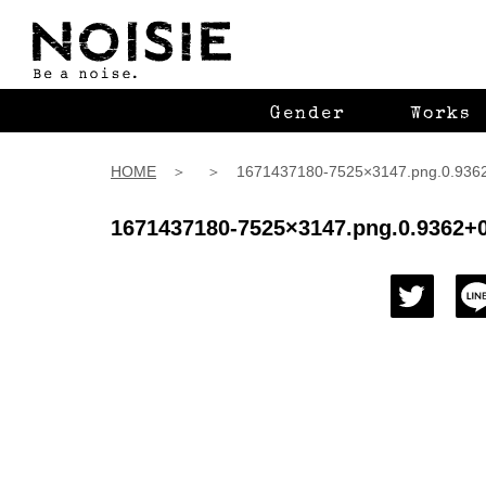
Gender
Works
HOME
＞ ＞ 1671437180-7525×3147.png.0.9362+
1671437180-7525×3147.png.0.9362+0