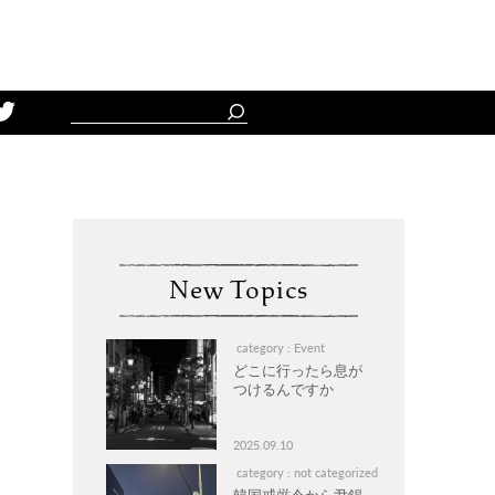
Schedule
New Topics
category : Event
どこに行ったら息が
つけるんですか
2025.09.10
category : not categorized