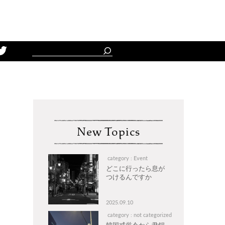
Schedule
New Topics
category : Event
どこに行ったら息が
つけるんですか
2025.09.10
category : not categorized