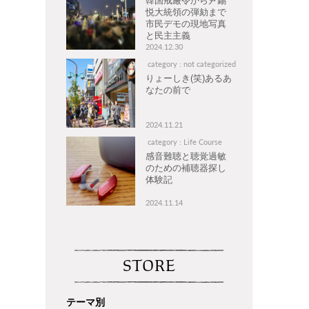
韓国戒厳令から尹錫
悦大統領の弾劾まで
市民デモの現地写真
と民主主義
2024.12.30
category : not categorized
りょーしき(笑)あるあ
なたの前で
2024.11.21
category : Life Course
感音難聴と聴覚過敏
のための補聴器探し
体験記
2024.11.14
STORE
テーマ別