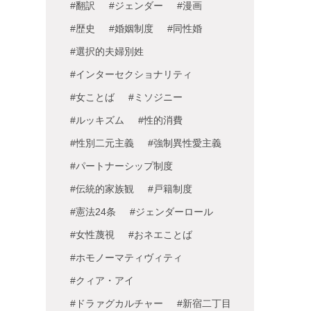
#翻訳
#ジェンダー
#漫画
#歴史
#婚姻制度
#同性婚
#選択的夫婦別姓
#インターセクショナリティ
#女ことば
#ミソジニー
#ルッキズム
#性的消費
#性別二元主義
#強制異性愛主義
#パートナーシップ制度
#伝統的家族観
#戸籍制度
#憲法24条
#ジェンダーロール
#女性蔑視
#おネエことば
#ホモノーマティヴィティ
#クィア・アイ
#ドラァグカルチャー
#新宿二丁目