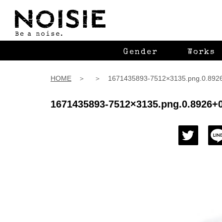
Gender
Works
HOME
＞ ＞ 1671435893-7512×3135.png.0.8926+
1671435893-7512×3135.png.0.8926+0