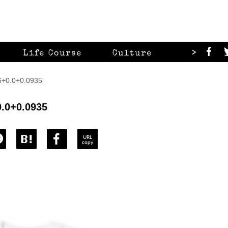
>
Life Course
Culture
Looks
0.0+0.0935
.0+0.0935
URL
copy