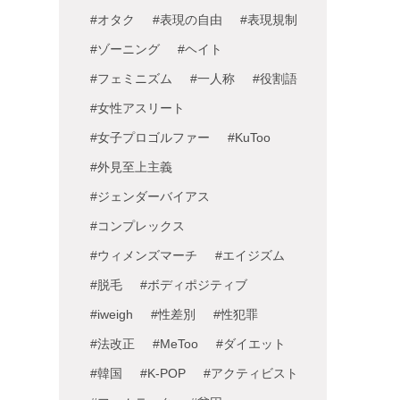
#オタク
#表現の自由
#表現規制
#ゾーニング
#ヘイト
#フェミニズム
#一人称
#役割語
#女性アスリート
#女子プロゴルファー
#KuToo
#外見至上主義
#ジェンダーバイアス
#コンプレックス
#ウィメンズマーチ
#エイジズム
#脱毛
#ボディポジティブ
#iweigh
#性差別
#性犯罪
#法改正
#MeToo
#ダイエット
#韓国
#K-POP
#アクティビスト