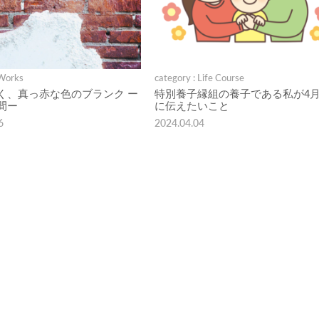
 Works
category : Life Course
く、真っ赤な色のブランク ー
特別養子縁組の養子である私が4月
間ー
に伝えたいこと
6
2024.04.04