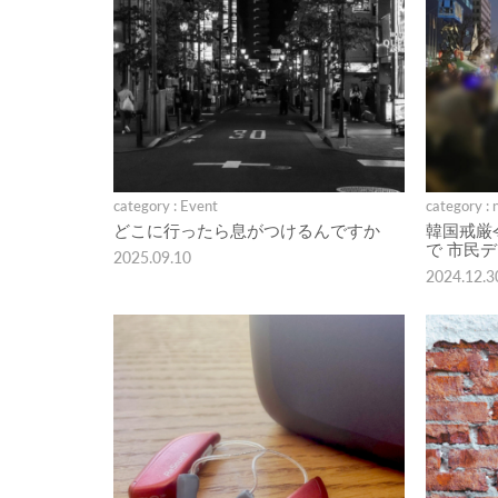
category : Event
category : 
どこに行ったら息がつけるんですか
韓国戒厳
で 市民
2025.09.10
2024.12.3