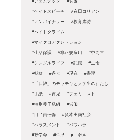
#フェムテック
#貧困
#ヘイトスピーチ
#在日コリアン
#ノンバイナリー
#教育虐待
#ヘイトクライム
#マイクロアグレッション
#生活保護
#非正規雇用
#中高年
#シングルライフ
#記憶
#生命
#朝鮮
#過去
#現在
#書評
#「日韓」のモヤモヤと大学生のわたし
#手紙
#育児
#フェミニスト
#特別養子縁組
#労働
#自己責任論
#資本主義社会
#ハラスメント
#パワハラ
#奨学金
#学歴
#「弱さ」