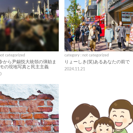
not categorized
category : not categorized
令から尹錫悦大統領の弾劾ま
りょーしき(笑)あるあなたの前で
デモの現地写真と民主主義
2024.11.21
0