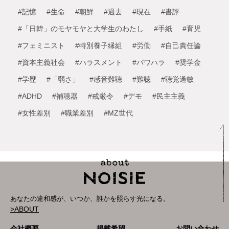
#記憶
#生命
#朝鮮
#過去
#現在
#書評
#「日韓」のモヤモヤと大学生のわたし
#手紙
#育児
#フェミニスト
#特別養子縁組
#労働
#自己責任論
#資本主義社会
#ハラスメント
#パワハラ
#奨学金
#学歴
#「弱さ」
#感音難聴
#難聴
#聴覚過敏
#ADHD
#補聴器
#戒厳令
#デモ
#民主主義
#女性差別
#職業差別
#MZ世代
あなたの違和感が、いつか、誰かを照らす光になる。
>ABOUT
会社概要
掲載希望
お問い合わせ