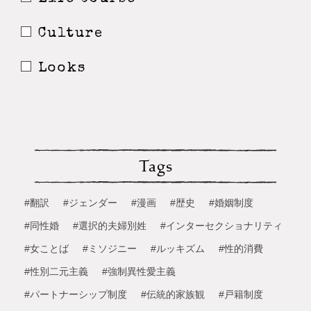
Culture
Looks
Tags
#翻訳
#ジェンダー
#漫画
#歴史
#婚姻制度
#同性婚
#選択的夫婦別姓
#インターセクショナリティ
#女ことば
#ミソジニー
#ルッキズム
#性的消費
#性別二元主義
#強制異性愛主義
#パートナーシップ制度
#伝統的家族観
#戸籍制度