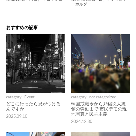
ーホルダー
おすすめの記事
category : Event
category : not categorized
どこに行ったら息がつける
韓国戒厳令から尹錫悦大統
んですか
領の弾劾まで 市民デモの現
地写真と民主主義
2025.09.10
2024.12.30