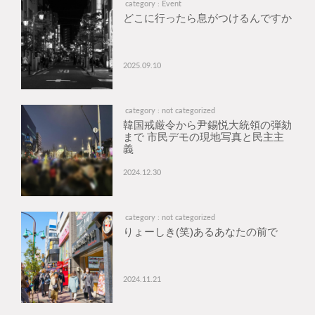
category : Event
どこに行ったら息がつけるんですか
2025.09.10
category : not categorized
韓国戒厳令から尹錫悦大統領の弾劾
まで 市民デモの現地写真と民主主
義
2024.12.30
category : not categorized
りょーしき(笑)あるあなたの前で
2024.11.21