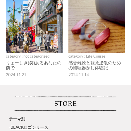
category : not categorized
category : Life Course
りょーしき(笑)あるあなたの
感音難聴と聴覚過敏のため
前で
の補聴器探し体験記
2024.11.21
2024.11.14
STORE
テーマ別
BLACKロゴシリーズ