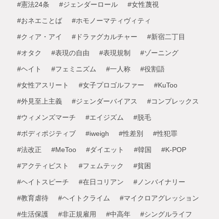
#憲法24条
#ジェンダーロール
#女性蔑視
#おネエことば
#ホモノーマティヴィティ
#クィア・アイ
#ドラァグカルチャー
#新宿二丁目
#オタク
#表現の自由
#表現規制
#ゾーニング
#ヘイト
#フェミニズム
#一人称
#役割語
#女性アスリート
#女子プロゴルファー
#KuToo
#外見至上主義
#ジェンダーバイアス
#コンプレックス
#ウィメンズマーチ
#エイジズム
#脱毛
#ボディポジティブ
#iweigh
#性差別
#性犯罪
#法改正
#MeToo
#ダイエット
#韓国
#K-POP
#アクティビスト
#フェムテック
#貧困
#ヘイトスピーチ
#在日コリアン
#ノンバイナリー
#教育虐待
#ヘイトクライム
#マイクロアグレッション
#生活保護
#非正規雇用
#中高年
#シングルライフ