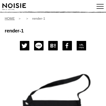
HOME
＞ ＞ render-1
render-1
URL
copy