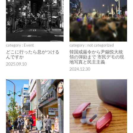
category : Event
category : not categorized
どこに行ったら息がつける
韓国戒厳令から尹錫悦大統
んですか
領の弾劾まで 市民デモの現
地写真と民主主義
2025.09.10
2024.12.30