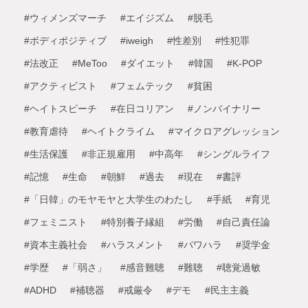
#ウィメンズマーチ
#エイジズム
#脱毛
#ボディポジティブ
#iweigh
#性差別
#性犯罪
#法改正
#MeToo
#ダイエット
#韓国
#K-POP
#アクティビスト
#フェムテック
#貧困
#ヘイトスピーチ
#在日コリアン
#ノンバイナリー
#教育虐待
#ヘイトクライム
#マイクロアグレッション
#生活保護
#非正規雇用
#中高年
#シングルライフ
#記憶
#生命
#朝鮮
#過去
#現在
#書評
#「日韓」のモヤモヤと大学生のわたし
#手紙
#育児
#フェミニスト
#特別養子縁組
#労働
#自己責任論
#資本主義社会
#ハラスメント
#パワハラ
#奨学金
#学歴
#「弱さ」
#感音難聴
#難聴
#聴覚過敏
#ADHD
#補聴器
#戒厳令
#デモ
#民主主義