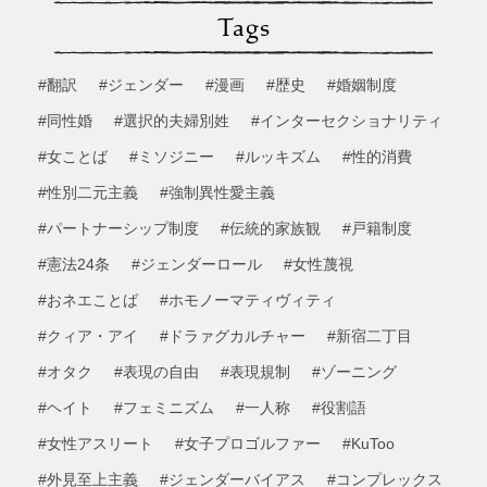
Tags
#翻訳
#ジェンダー
#漫画
#歴史
#婚姻制度
#同性婚
#選択的夫婦別姓
#インターセクショナリティ
#女ことば
#ミソジニー
#ルッキズム
#性的消費
#性別二元主義
#強制異性愛主義
#パートナーシップ制度
#伝統的家族観
#戸籍制度
#憲法24条
#ジェンダーロール
#女性蔑視
#おネエことば
#ホモノーマティヴィティ
#クィア・アイ
#ドラァグカルチャー
#新宿二丁目
#オタク
#表現の自由
#表現規制
#ゾーニング
#ヘイト
#フェミニズム
#一人称
#役割語
#女性アスリート
#女子プロゴルファー
#KuToo
#外見至上主義
#ジェンダーバイアス
#コンプレックス