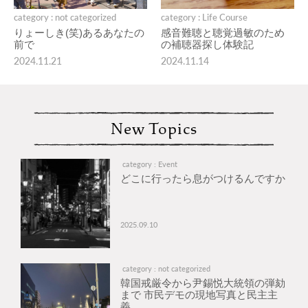
category : not categorized
category : Life Course
りょーしき(笑)あるあなたの
感音難聴と聴覚過敏のため
前で
の補聴器探し体験記
2024.11.21
2024.11.14
New Topics
category : Event
どこに行ったら息がつけるんですか
2025.09.10
category : not categorized
韓国戒厳令から尹錫悦大統領の弾劾
まで 市民デモの現地写真と民主主
義