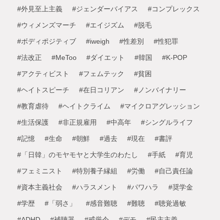
#外見至上主義
#ジェンダーバイアス
#コンプレックス
#ウィメンズマーチ
#エイジズム
#脱毛
#ボディポジティブ
#iweigh
#性差別
#性犯罪
#法改正
#MeToo
#ダイエット
#韓国
#K-POP
#アクティビスト
#フェムテック
#貧困
#ヘイトスピーチ
#在日コリアン
#ノンバイナリー
#教育虐待
#ヘイトクライム
#マイクロアグレッション
#生活保護
#非正規雇用
#中高年
#シングルライフ
#記憶
#生命
#朝鮮
#過去
#現在
#書評
#「日韓」のモヤモヤと大学生のわたし
#手紙
#育児
#フェミニスト
#特別養子縁組
#労働
#自己責任論
#資本主義社会
#ハラスメント
#パワハラ
#奨学金
#学歴
#「弱さ」
#感音難聴
#難聴
#聴覚過敏
#ADHD
#補聴器
#戒厳令
#デモ
#民主主義