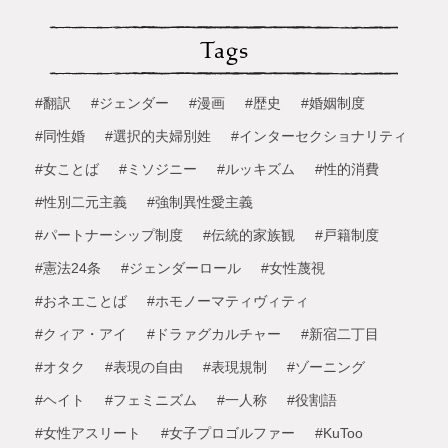
Tags
#翻訳
#ジェンダー
#漫画
#歴史
#婚姻制度
#同性婚
#選択的夫婦別姓
#インターセクショナリティ
#女ことば
#ミソジニー
#ルッキズム
#性的消費
#性別二元主義
#強制異性愛主義
#パートナーシップ制度
#伝統的家族観
#戸籍制度
#憲法24条
#ジェンダーロール
#女性蔑視
#おネエことば
#ホモノーマティヴィティ
#クィア・アイ
#ドラァグカルチャー
#新宿二丁目
#オタク
#表現の自由
#表現規制
#ゾーニング
#ヘイト
#フェミニズム
#一人称
#役割語
#女性アスリート
#女子プロゴルファー
#KuToo