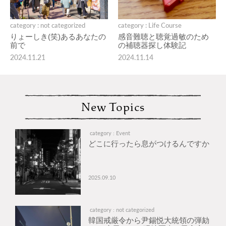
category : not categorized
category : Life Course
りょーしき(笑)あるあなたの
感音難聴と聴覚過敏のため
前で
の補聴器探し体験記
2024.11.21
2024.11.14
New Topics
category : Event
どこに行ったら息がつけるんですか
2025.09.10
category : not categorized
韓国戒厳令から尹錫悦大統領の弾劾