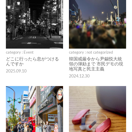
category : Event
category : not categorized
どこに行ったら息がつける
韓国戒厳令から尹錫悦大統
んですか
領の弾劾まで 市民デモの現
地写真と民主主義
2025.09.10
2024.12.30