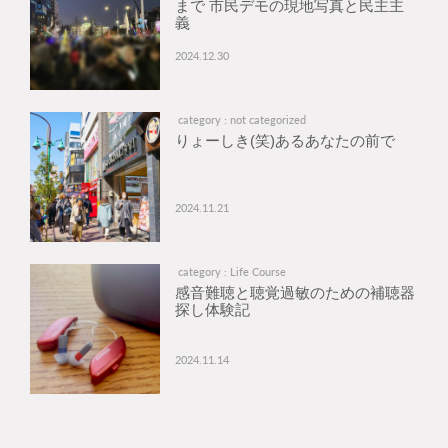
まで 市民デモの現地写真と民主主
義
2024.12.30
category : not categorized
りょーしき(笑)あるあなたの前で
2024.11.21
category : Life Course
感音難聴と聴覚過敏のための補聴器
探し体験記
2024.11.14