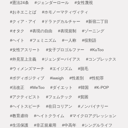
#憲法24条
#ジェンダーロール
#女性蔑視
#おネエことば
#ホモノーマティヴィティ
#クィア・アイ
#ドラァグカルチャー
#新宿二丁目
#オタク
#表現の自由
#表現規制
#ゾーニング
#ヘイト
#フェミニズム
#一人称
#役割語
#女性アスリート
#女子プロゴルファー
#KuToo
#外見至上主義
#ジェンダーバイアス
#コンプレックス
#ウィメンズマーチ
#エイジズム
#脱毛
#ボディポジティブ
#iweigh
#性差別
#性犯罪
#法改正
#MeToo
#ダイエット
#韓国
#K-POP
#アクティビスト
#フェムテック
#貧困
#ヘイトスピーチ
#在日コリアン
#ノンバイナリー
#教育虐待
#ヘイトクライム
#マイクロアグレッション
#生活保護
#非正規雇用
#中高年
#シングルライフ