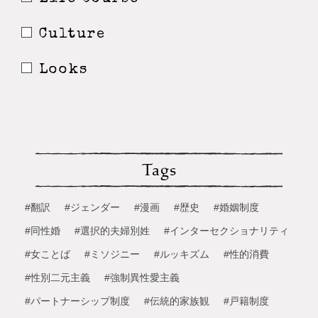
Culture
Looks
Tags
#翻訳
#ジェンダー
#漫画
#歴史
#婚姻制度
#同性婚
#選択的夫婦別姓
#インターセクショナリティ
#女ことば
#ミソジニー
#ルッキズム
#性的消費
#性別二元主義
#強制異性愛主義
#パートナーシップ制度
#伝統的家族観
#戸籍制度