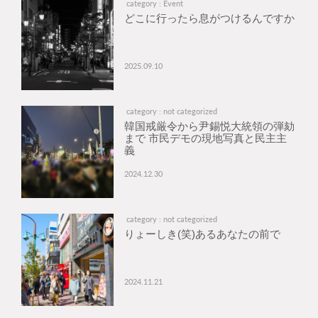
category : Event
どこに行ったら息がつけるんですか
2025.09.10
category : not categorized
韓国戒厳令から尹錫悦大統領の弾劾
まで 市民デモの現地写真と民主主
義
2024.12.30
category : not categorized
りょーしき(笑)あるあなたの前で
2024.11.21