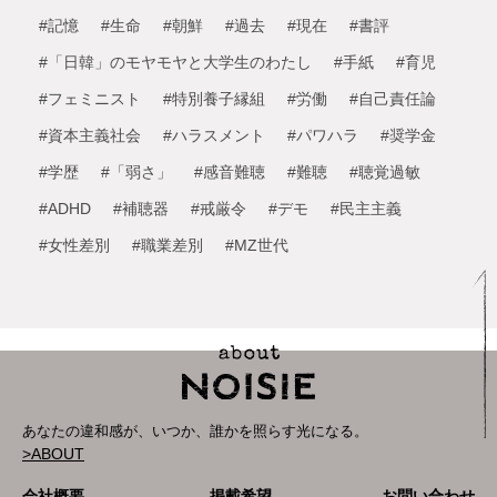
#記憶
#生命
#朝鮮
#過去
#現在
#書評
#「日韓」のモヤモヤと大学生のわたし
#手紙
#育児
#フェミニスト
#特別養子縁組
#労働
#自己責任論
#資本主義社会
#ハラスメント
#パワハラ
#奨学金
#学歴
#「弱さ」
#感音難聴
#難聴
#聴覚過敏
#ADHD
#補聴器
#戒厳令
#デモ
#民主主義
#女性差別
#職業差別
#MZ世代
あなたの違和感が、いつか、誰かを照らす光になる。
>ABOUT
会社概要
掲載希望
お問い合わせ