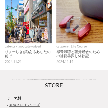
category : not categorized
category : Life Course
りょーしき(笑)あるあなたの
感音難聴と聴覚過敏のため
前で
の補聴器探し体験記
2024.11.21
2024.11.14
STORE
テーマ別
BLACKロゴシリーズ