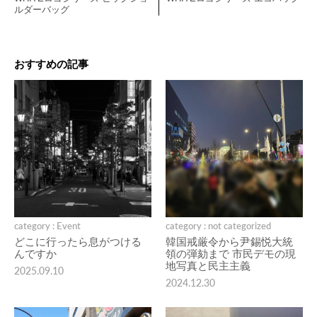
ルダーバッグ
おすすめの記事
category : Event
category : not categorized
どこに行ったら息がつける
韓国戒厳令から尹錫悦大統
んですか
領の弾劾まで 市民デモの現
地写真と民主主義
2025.09.10
2024.12.30