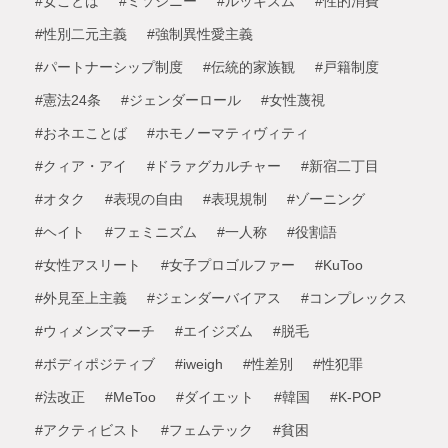
#女ことば
#ミソジニー
#ルッキズム
#性的消費
#性別二元主義
#強制異性愛主義
#パートナーシップ制度
#伝統的家族観
#戸籍制度
#憲法24条
#ジェンダーロール
#女性蔑視
#おネエことば
#ホモノーマティヴィティ
#クィア・アイ
#ドラァグカルチャー
#新宿二丁目
#オタク
#表現の自由
#表現規制
#ゾーニング
#ヘイト
#フェミニズム
#一人称
#役割語
#女性アスリート
#女子プロゴルファー
#KuToo
#外見至上主義
#ジェンダーバイアス
#コンプレックス
#ウィメンズマーチ
#エイジズム
#脱毛
#ボディポジティブ
#iweigh
#性差別
#性犯罪
#法改正
#MeToo
#ダイエット
#韓国
#K-POP
#アクティビスト
#フェムテック
#貧困