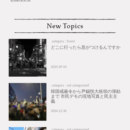
New Topics
category : Event
どこに行ったら息がつけるんですか
2025.09.10
category : not categorized
韓国戒厳令から尹錫悦大統領の弾劾
まで 市民デモの現地写真と民主主
義
2024.12.30
category : not categorized