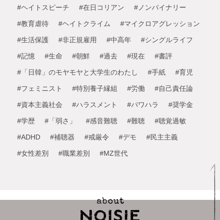
#ヘイトスピーチ
#在日コリアン
#ノンバイナリー
#教育虐待
#ヘイトクライム
#マイクロアグレッション
#生活保護
#非正規雇用
#中高年
#シングルライフ
#記憶
#生命
#朝鮮
#過去
#現在
#書評
#「日韓」のモヤモヤと大学生のわたし
#手紙
#育児
#フェミニスト
#特別養子縁組
#労働
#自己責任論
#資本主義社会
#ハラスメント
#パワハラ
#奨学金
#学歴
#「弱さ」
#感音難聴
#難聴
#聴覚過敏
#ADHD
#補聴器
#戒厳令
#デモ
#民主主義
#女性差別
#職業差別
#MZ世代