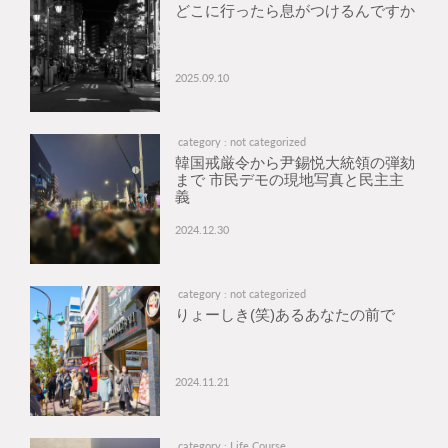
どこに行ったら息がつけるんですか
2025.09.10
category : not categorized
韓国戒厳令から尹錫悦大統領の弾劾
まで 市民デモの現地写真と民主主
義
2024.12.30
category : not categorized
りょーしき(笑)あるあなたの前で
2024.11.21
category : Life Course