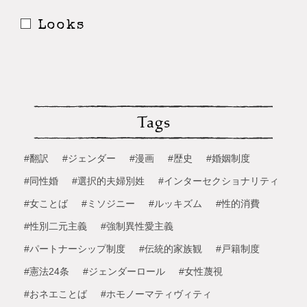
Looks
Tags
#翻訳
#ジェンダー
#漫画
#歴史
#婚姻制度
#同性婚
#選択的夫婦別姓
#インターセクショナリティ
#女ことば
#ミソジニー
#ルッキズム
#性的消費
#性別二元主義
#強制異性愛主義
#パートナーシップ制度
#伝統的家族観
#戸籍制度
#憲法24条
#ジェンダーロール
#女性蔑視
#おネエことば
#ホモノーマティヴィティ