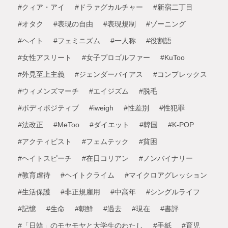
#クィア・アイ
#ドラァグカルチャー
#新宿二丁目
#オタク
#表現の自由
#表現規制
#ゾーニング
#ヘイト
#フェミニズム
#一人称
#役割語
#女性アスリート
#女子プロゴルファー
#KuToo
#外見至上主義
#ジェンダーバイアス
#コンプレックス
#ウィメンズマーチ
#エイジズム
#脱毛
#ボディポジティブ
#iweigh
#性差別
#性犯罪
#法改正
#MeToo
#ダイエット
#韓国
#K-POP
#アクティビスト
#フェムテック
#貧困
#ヘイトスピーチ
#在日コリアン
#ノンバイナリー
#教育虐待
#ヘイトクライム
#マイクロアグレッション
#生活保護
#非正規雇用
#中高年
#シングルライフ
#記憶
#生命
#朝鮮
#過去
#現在
#書評
#「日韓」のモヤモヤと大学生のわたし
#手紙
#育児