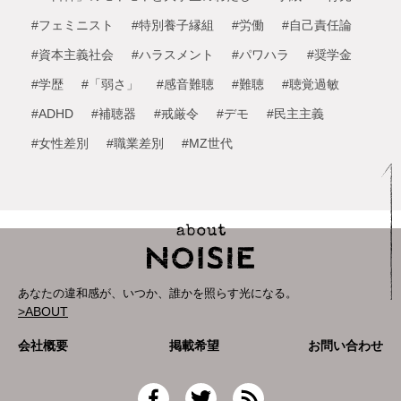
#フェミニスト
#特別養子縁組
#労働
#自己責任論
#資本主義社会
#ハラスメント
#パワハラ
#奨学金
#学歴
#「弱さ」
#感音難聴
#難聴
#聴覚過敏
#ADHD
#補聴器
#戒厳令
#デモ
#民主主義
#女性差別
#職業差別
#MZ世代
あなたの違和感が、いつか、誰かを照らす光になる。
>ABOUT
会社概要
掲載希望
お問い合わせ