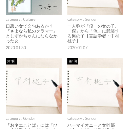
category : Culture
category : Gender
口悪い女で文句あるか？
一人称が「僕」の女の子、
『さよなら私のクラマー』
「僕」から「俺」に武装す
としずかちゃんにならなか
る男の子【言語学者・中村
った女
桃子】
2020.01.30
2020.01.07
第2回
第1回
category : Gender
category : Gender
「おネエことば」には「ひ
ハーマイオニーと女幹部