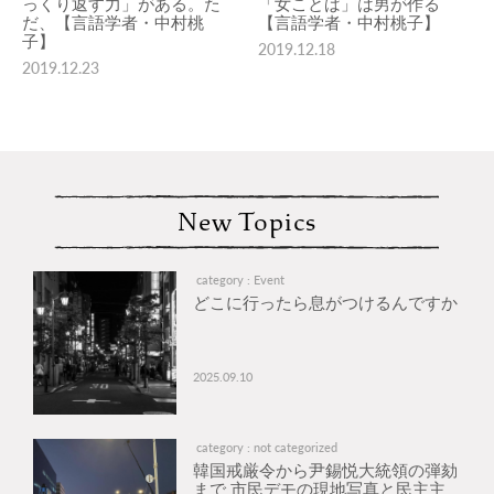
っくり返す力」がある。た
「女ことば」は男が作る
だ、【言語学者・中村桃
【言語学者・中村桃子】
子】
2019.12.18
2019.12.23
New Topics
category : Event
どこに行ったら息がつけるんですか
2025.09.10
category : not categorized
韓国戒厳令から尹錫悦大統領の弾劾
まで 市民デモの現地写真と民主主