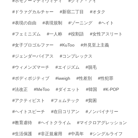
#ホモノーマティヴィティ
#クィア・アイ
#ドラァグカルチャー
#新宿二丁目
#オタク
#表現の自由
#表現規制
#ゾーニング
#ヘイト
#フェミニズム
#一人称
#役割語
#女性アスリート
#女子プロゴルファー
#KuToo
#外見至上主義
#ジェンダーバイアス
#コンプレックス
#ウィメンズマーチ
#エイジズム
#脱毛
#ボディポジティブ
#iweigh
#性差別
#性犯罪
#法改正
#MeToo
#ダイエット
#韓国
#K-POP
#アクティビスト
#フェムテック
#貧困
#ヘイトスピーチ
#在日コリアン
#ノンバイナリー
#教育虐待
#ヘイトクライム
#マイクロアグレッション
#生活保護
#非正規雇用
#中高年
#シングルライフ