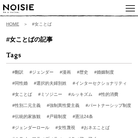
HOME
＞ #女ことば
#女ことばの記事
Tags
#翻訳
#ジェンダー
#漫画
#歴史
#婚姻制度
#同性婚
#選択的夫婦別姓
#インターセクショナリティ
#女ことば
#ミソジニー
#ルッキズム
#性的消費
#性別二元主義
#強制異性愛主義
#パートナーシップ制度
#伝統的家族観
#戸籍制度
#憲法24条
#ジェンダーロール
#女性蔑視
#おネエことば