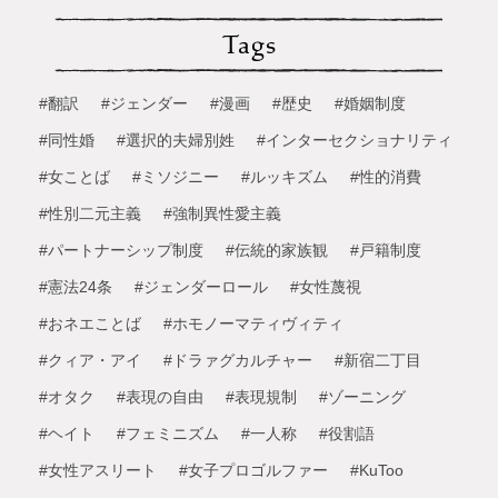
Tags
#翻訳
#ジェンダー
#漫画
#歴史
#婚姻制度
#同性婚
#選択的夫婦別姓
#インターセクショナリティ
#女ことば
#ミソジニー
#ルッキズム
#性的消費
#性別二元主義
#強制異性愛主義
#パートナーシップ制度
#伝統的家族観
#戸籍制度
#憲法24条
#ジェンダーロール
#女性蔑視
#おネエことば
#ホモノーマティヴィティ
#クィア・アイ
#ドラァグカルチャー
#新宿二丁目
#オタク
#表現の自由
#表現規制
#ゾーニング
#ヘイト
#フェミニズム
#一人称
#役割語
#女性アスリート
#女子プロゴルファー
#KuToo