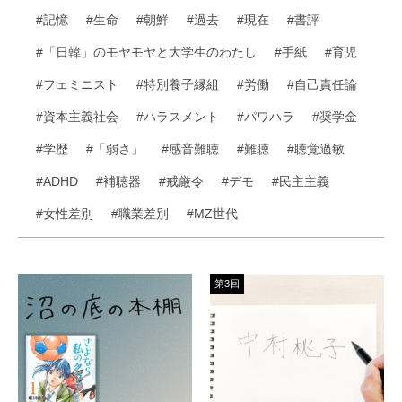
#記憶
#生命
#朝鮮
#過去
#現在
#書評
#「日韓」のモヤモヤと大学生のわたし
#手紙
#育児
#フェミニスト
#特別養子縁組
#労働
#自己責任論
#資本主義社会
#ハラスメント
#パワハラ
#奨学金
#学歴
#「弱さ」
#感音難聴
#難聴
#聴覚過敏
#ADHD
#補聴器
#戒厳令
#デモ
#民主主義
#女性差別
#職業差別
#MZ世代
第3回