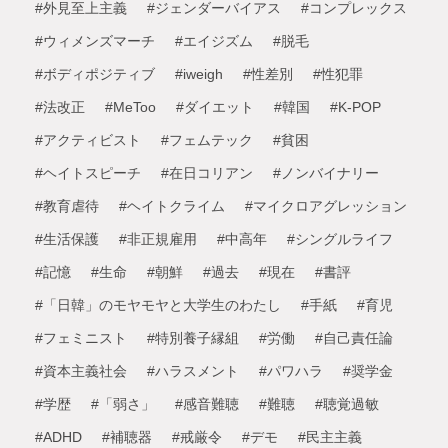
#外見至上主義
#ジェンダーバイアス
#コンプレックス
#ウィメンズマーチ
#エイジズム
#脱毛
#ボディポジティブ
#iweigh
#性差別
#性犯罪
#法改正
#MeToo
#ダイエット
#韓国
#K-POP
#アクティビスト
#フェムテック
#貧困
#ヘイトスピーチ
#在日コリアン
#ノンバイナリー
#教育虐待
#ヘイトクライム
#マイクロアグレッション
#生活保護
#非正規雇用
#中高年
#シングルライフ
#記憶
#生命
#朝鮮
#過去
#現在
#書評
#「日韓」のモヤモヤと大学生のわたし
#手紙
#育児
#フェミニスト
#特別養子縁組
#労働
#自己責任論
#資本主義社会
#ハラスメント
#パワハラ
#奨学金
#学歴
#「弱さ」
#感音難聴
#難聴
#聴覚過敏
#ADHD
#補聴器
#戒厳令
#デモ
#民主主義