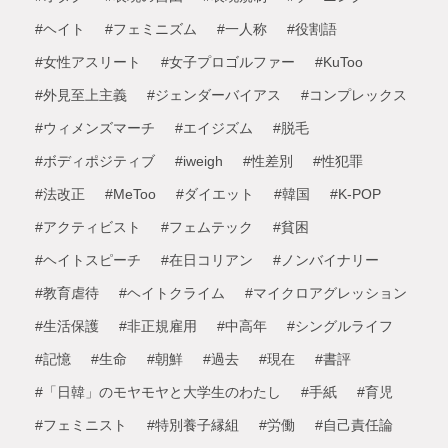
#ヘイト
#フェミニズム
#一人称
#役割語
#女性アスリート
#女子プロゴルファー
#KuToo
#外見至上主義
#ジェンダーバイアス
#コンプレックス
#ウィメンズマーチ
#エイジズム
#脱毛
#ボディポジティブ
#iweigh
#性差別
#性犯罪
#法改正
#MeToo
#ダイエット
#韓国
#K-POP
#アクティビスト
#フェムテック
#貧困
#ヘイトスピーチ
#在日コリアン
#ノンバイナリー
#教育虐待
#ヘイトクライム
#マイクロアグレッション
#生活保護
#非正規雇用
#中高年
#シングルライフ
#記憶
#生命
#朝鮮
#過去
#現在
#書評
#「日韓」のモヤモヤと大学生のわたし
#手紙
#育児
#フェミニスト
#特別養子縁組
#労働
#自己責任論