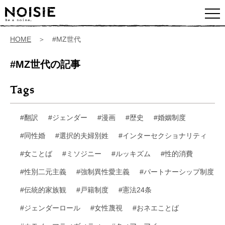
HOME
＞ #MZ世代
#MZ世代の記事
Tags
#翻訳
#ジェンダー
#漫画
#歴史
#婚姻制度
#同性婚
#選択的夫婦別姓
#インターセクショナリティ
#女ことば
#ミソジニー
#ルッキズム
#性的消費
#性別二元主義
#強制異性愛主義
#パートナーシップ制度
#伝統的家族観
#戸籍制度
#憲法24条
#ジェンダーロール
#女性蔑視
#おネエことば