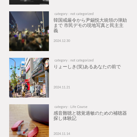
category : not categorized
韓国戒厳令から尹錫悦大統領の弾劾
まで 市民デモの現地写真と民主主
義
2024.12.30
category : not categorized
りょーしき(笑)あるあなたの前で
2024.11.21
category : Life Course
感音難聴と聴覚過敏のための補聴器
探し体験記
2024.11.14