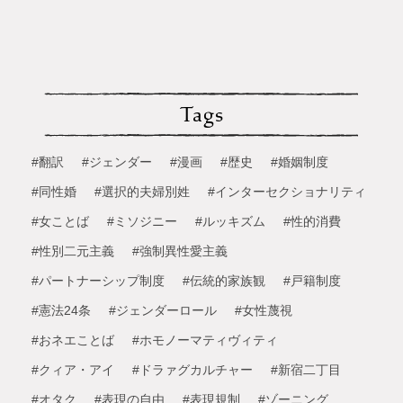
Tags
#翻訳
#ジェンダー
#漫画
#歴史
#婚姻制度
#同性婚
#選択的夫婦別姓
#インターセクショナリティ
#女ことば
#ミソジニー
#ルッキズム
#性的消費
#性別二元主義
#強制異性愛主義
#パートナーシップ制度
#伝統的家族観
#戸籍制度
#憲法24条
#ジェンダーロール
#女性蔑視
#おネエことば
#ホモノーマティヴィティ
#クィア・アイ
#ドラァグカルチャー
#新宿二丁目
#オタク
#表現の自由
#表現規制
#ゾーニング