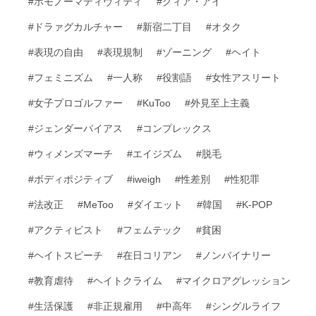
#ホモノーマティヴィティ
#クィア・アイ
#ドラァグカルチャー
#新宿二丁目
#オタク
#表現の自由
#表現規制
#ゾーニング
#ヘイト
#フェミニズム
#一人称
#役割語
#女性アスリート
#女子プロゴルファー
#KuToo
#外見至上主義
#ジェンダーバイアス
#コンプレックス
#ウィメンズマーチ
#エイジズム
#脱毛
#ボディポジティブ
#iweigh
#性差別
#性犯罪
#法改正
#MeToo
#ダイエット
#韓国
#K-POP
#アクティビスト
#フェムテック
#貧困
#ヘイトスピーチ
#在日コリアン
#ノンバイナリー
#教育虐待
#ヘイトクライム
#マイクロアグレッション
#生活保護
#非正規雇用
#中高年
#シングルライフ