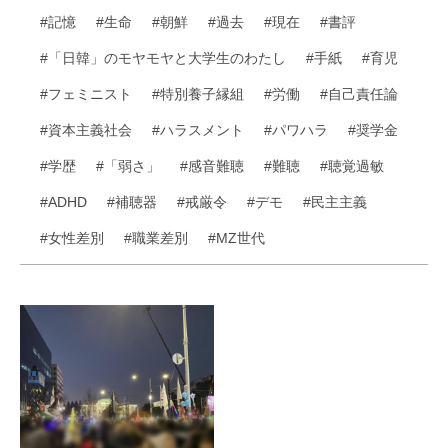
#記憶
#生命
#朝鮮
#過去
#現在
#書評
#「日韓」のモヤモヤと大学生のわたし
#手紙
#育児
#フェミニスト
#特別養子縁組
#労働
#自己責任論
#資本主義社会
#ハラスメント
#パワハラ
#奨学金
#学歴
#「弱さ」
#感音難聴
#難聴
#聴覚過敏
#ADHD
#補聴器
#戒厳令
#デモ
#民主主義
#女性差別
#職業差別
#MZ世代