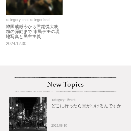
category : not categorized
韓国戒厳令から尹錫悦大統
領の弾劾まで 市民デモの現
地写真と民主主義
2024.12.30
New Topics
category : Event
どこに行ったら息がつけるんですか
2025.09.10