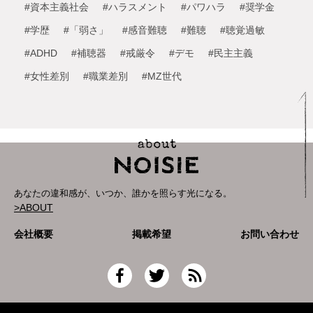
#資本主義社会
#ハラスメント
#パワハラ
#奨学金
#学歴
#「弱さ」
#感音難聴
#難聴
#聴覚過敏
#ADHD
#補聴器
#戒厳令
#デモ
#民主主義
#女性差別
#職業差別
#MZ世代
あなたの違和感が、いつか、誰かを照らす光になる。
>ABOUT
会社概要
掲載希望
お問い合わせ