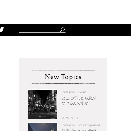
Schedule
New Topics
category : Event
どこに行ったら息が
つけるんですか
2025.09.10
category : not categorized