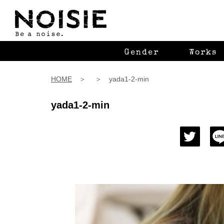
Gender
Works
HOME
＞ ＞ yada1-2-min
yada1-2-min