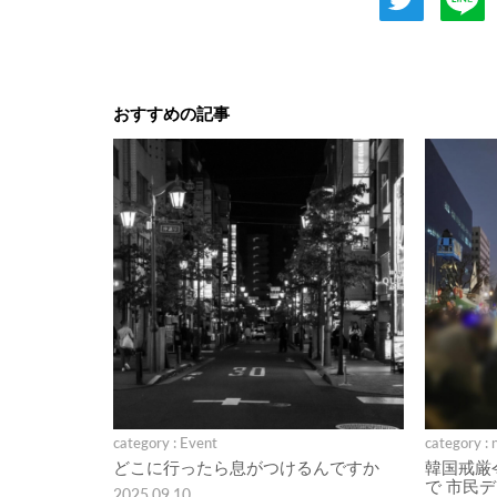
おすすめの記事
category : Event
category : 
どこに行ったら息がつけるんですか
韓国戒厳
で 市民
2025.09.10