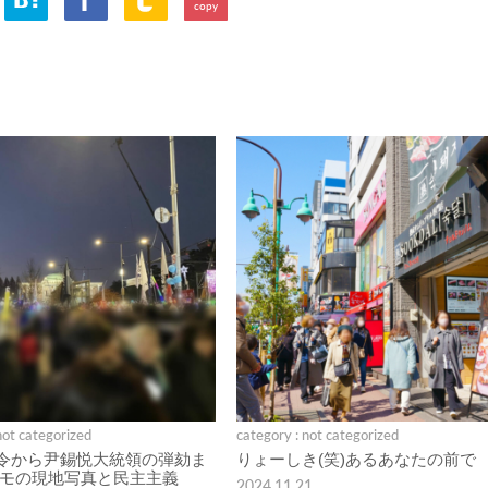
copy
not categorized
category : not categorized
令から尹錫悦大統領の弾劾ま
りょーしき(笑)あるあなたの前で
デモの現地写真と民主主義
2024.11.21