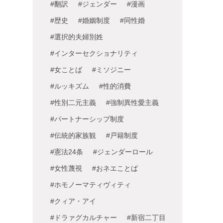
#翻訳
#ジェンダー
#漫画
#歴史
#婚姻制度
#同性婚
#選択的夫婦別姓
#インターセクショナリティ
#女ことば
#ミソジニー
#ルッキズム
#性的消費
#性別二元主義
#強制異性愛主義
#パートナーシップ制度
#伝統的家族観
#戸籍制度
#憲法24条
#ジェンダーロール
#女性蔑視
#おネエことば
#ホモノーマティヴィティ
#クィア・アイ
#ドラァグカルチャー
#新宿二丁目