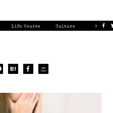
>
Life Course
Culture
Looks
URL
copy