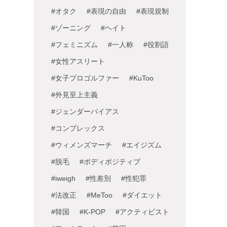
#オタク
#表現の自由
#表現規制
#ゾーニング
#ヘイト
#フェミニズム
#一人称
#役割語
#女性アスリート
#女子プロゴルファー
#KuToo
#外見至上主義
#ジェンダーバイアス
#コンプレックス
#ウィメンズマーチ
#エイジズム
#脱毛
#ボディポジティブ
#iweigh
#性差別
#性犯罪
#法改正
#MeToo
#ダイエット
#韓国
#K-POP
#アクティビスト