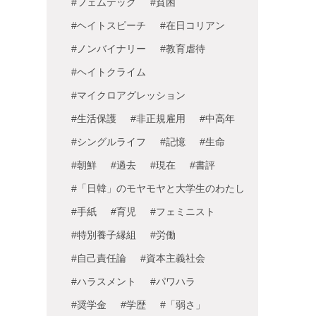
#フェムテック
#貧困
#ヘイトスピーチ
#在日コリアン
#ノンバイナリー
#教育虐待
#ヘイトクライム
#マイクロアグレッション
#生活保護
#非正規雇用
#中高年
#シングルライフ
#記憶
#生命
#朝鮮
#過去
#現在
#書評
#「日韓」のモヤモヤと大学生のわたし
#手紙
#育児
#フェミニスト
#特別養子縁組
#労働
#自己責任論
#資本主義社会
#ハラスメント
#パワハラ
#奨学金
#学歴
#「弱さ」