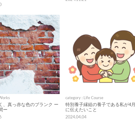
0
 Works
category : Life Course
く、真っ赤な色のブランク ー
特別養子縁組の養子である私が4月
間ー
に伝えたいこと
6
2024.04.04