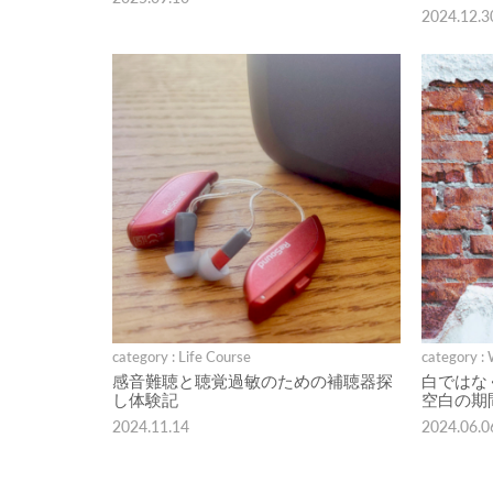
2024.12.3
category : Life Course
category :
感音難聴と聴覚過敏のための補聴器探
白ではな
し体験記
空白の期
2024.11.14
2024.06.0