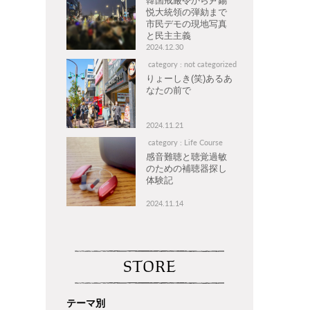
韓国戒厳令から尹錫
悦大統領の弾劾まで
市民デモの現地写真
と民主主義
2024.12.30
category : not categorized
りょーしき(笑)あるあ
なたの前で
2024.11.21
category : Life Course
感音難聴と聴覚過敏
のための補聴器探し
体験記
2024.11.14
STORE
テーマ別