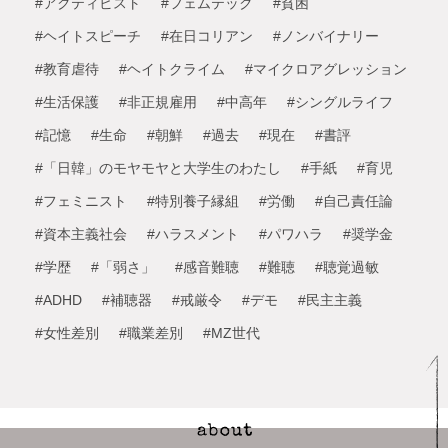
#アクティビスト
#フェムテック
#貧困
#ヘイトスピーチ
#在日コリアン
#ノンバイナリー
#教育虐待
#ヘイトクライム
#マイクロアグレッション
#生活保護
#非正規雇用
#中高年
#シングルライフ
#記憶
#生命
#朝鮮
#過去
#現在
#書評
#「日韓」のモヤモヤと大学生のわたし
#手紙
#育児
#フェミニスト
#特別養子縁組
#労働
#自己責任論
#資本主義社会
#ハラスメント
#パワハラ
#奨学金
#学歴
#「弱さ」
#感音難聴
#難聴
#聴覚過敏
#ADHD
#補聴器
#戒厳令
#デモ
#民主主義
#女性差別
#職業差別
#MZ世代