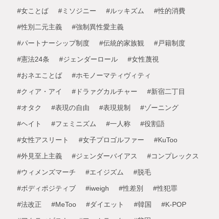
#女ことば
#ミソジニー
#ルッキズム
#性的消費
#性別二元主義
#強制異性愛主義
#パートナーシップ制度
#伝統的家族観
#戸籍制度
#憲法24条
#ジェンダーロール
#女性蔑視
#おネエことば
#ホモノーマティヴィティ
#クィア・アイ
#ドラァグカルチャー
#新宿二丁目
#オタク
#表現の自由
#表現規制
#ゾーニング
#ヘイト
#フェミニズム
#一人称
#役割語
#女性アスリート
#女子プロゴルファー
#KuToo
#外見至上主義
#ジェンダーバイアス
#コンプレックス
#ウィメンズマーチ
#エイジズム
#脱毛
#ボディポジティブ
#iweigh
#性差別
#性犯罪
#法改正
#MeToo
#ダイエット
#韓国
#K-POP