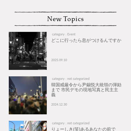
New Topics
category : Event
どこに行ったら息がつけるんですか
2025.09.10
category : not categorized
韓国戒厳令から尹錫悦大統領の弾劾
まで 市民デモの現地写真と民主主
義
2024.12.30
category : not categorized
りょーしき(笑)あるあなたの前で