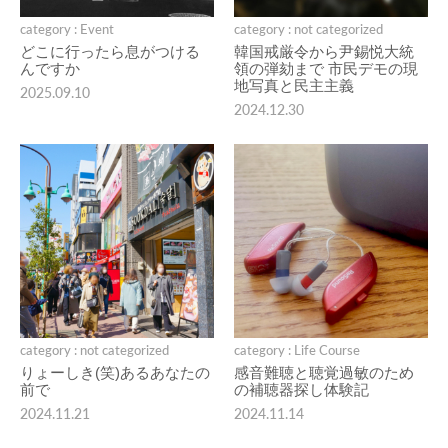
category : Event
category : not categorized
どこに行ったら息がつける
韓国戒厳令から尹錫悦大統
んですか
領の弾劾まで 市民デモの現
地写真と民主主義
2025.09.10
2024.12.30
category : not categorized
category : Life Course
りょーしき(笑)あるあなたの
感音難聴と聴覚過敏のため
前で
の補聴器探し体験記
2024.11.21
2024.11.14