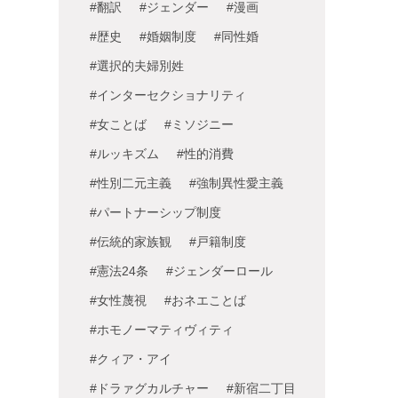
#翻訳
#ジェンダー
#漫画
#歴史
#婚姻制度
#同性婚
#選択的夫婦別姓
#インターセクショナリティ
#女ことば
#ミソジニー
#ルッキズム
#性的消費
#性別二元主義
#強制異性愛主義
#パートナーシップ制度
#伝統的家族観
#戸籍制度
#憲法24条
#ジェンダーロール
#女性蔑視
#おネエことば
#ホモノーマティヴィティ
#クィア・アイ
#ドラァグカルチャー
#新宿二丁目