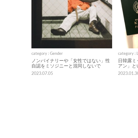
category : Gender
category : 
ノンバイナリーや「女性ではない」性
日韓露ミ
自認をミソジニーと混同しないで
アン」と
2023.07.05
2023.01.3