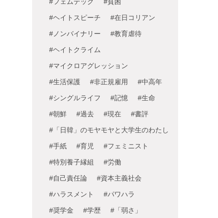
#フェムテック
#貧困
#ヘイトスピーチ
#在日コリアン
#ノンバイナリー
#教育虐待
#ヘイトクライム
#マイクロアグレッション
#生活保護
#非正規雇用
#中高年
#シングルライフ
#記憶
#生命
#朝鮮
#過去
#現在
#書評
#「日韓」のモヤモヤと大学生のわたし
#手紙
#育児
#フェミニスト
#特別養子縁組
#労働
#自己責任論
#資本主義社会
#ハラスメント
#パワハラ
#奨学金
#学歴
#「弱さ」