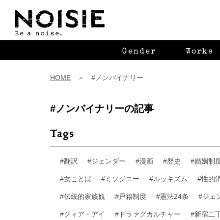
Gender
Works
HOME
＞ #ノンバイナリー
#ノンバイナリーの記事
Tags
#翻訳
#ジェンダー
#漫画
#歴史
#婚姻制
#女ことば
#ミソジニー
#ルッキズム
#性的
#伝統的家族観
#戸籍制度
#憲法24条
#ジェ
#クィア・アイ
#ドラァグカルチャー
#新宿二