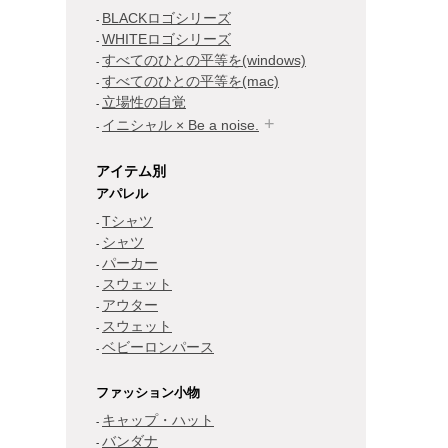
BLACKロゴシリーズ
WHITEロゴシリーズ
すべてのひとの平等を(windows)
すべてのひとの平等を(mac)
立場性の自覚
イニシャル × Be a noise.
アイテム別
アパレル
Tシャツ
シャツ
パーカー
スウェット
アウター
スウェット
ベビーロンパース
ファッション小物
キャップ・ハット
バンダナ