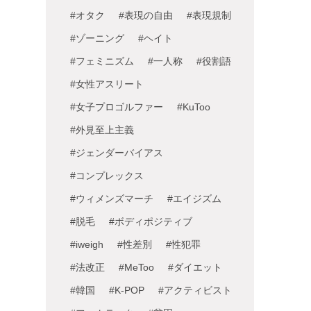
#オタク
#表現の自由
#表現規制
#ゾーニング
#ヘイト
#フェミニズム
#一人称
#役割語
#女性アスリート
#女子プロゴルファー
#KuToo
#外見至上主義
#ジェンダーバイアス
#コンプレックス
#ウィメンズマーチ
#エイジズム
#脱毛
#ボディポジティブ
#iweigh
#性差別
#性犯罪
#法改正
#MeToo
#ダイエット
#韓国
#K-POP
#アクティビスト