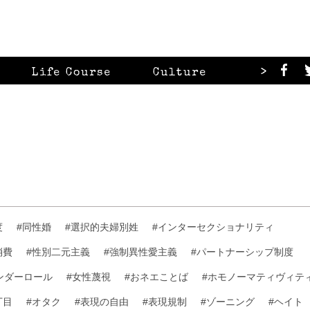
>
Life Course
Culture
Looks
度
#同性婚
#選択的夫婦別姓
#インターセクショナリティ
消費
#性別二元主義
#強制異性愛主義
#パートナーシップ制度
ンダーロール
#女性蔑視
#おネエことば
#ホモノーマティヴィテ
丁目
#オタク
#表現の自由
#表現規制
#ゾーニング
#ヘイト