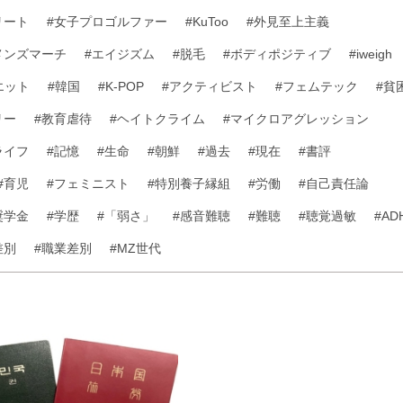
リート
#女子プロゴルファー
#KuToo
#外見至上主義
メンズマーチ
#エイジズム
#脱毛
#ボディポジティブ
#iweigh
エット
#韓国
#K-POP
#アクティビスト
#フェムテック
#貧
リー
#教育虐待
#ヘイトクライム
#マイクロアグレッション
ライフ
#記憶
#生命
#朝鮮
#過去
#現在
#書評
#育児
#フェミニスト
#特別養子縁組
#労働
#自己責任論
奨学金
#学歴
#「弱さ」
#感音難聴
#難聴
#聴覚過敏
#AD
差別
#職業差別
#MZ世代