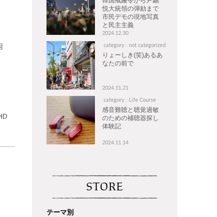
韓国戒厳令から尹錫
悦大統領の弾劾まで
市民デモの現地写真
と民主主義
2024.12.30
category : not categorized
困
りょーしき(笑)あるあ
なたの前で
2024.11.21
category : Life Course
感音難聴と聴覚過敏
HD
のための補聴器探し
体験記
2024.11.14
STORE
テーマ別