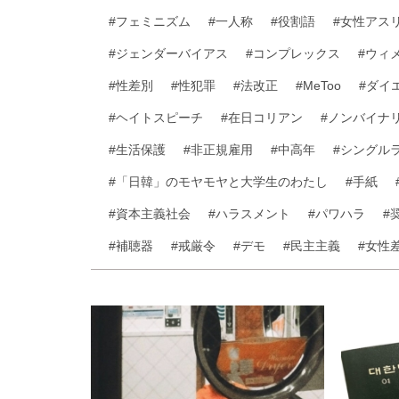
#フェミニズム
#一人称
#役割語
#女性アス
#ジェンダーバイアス
#コンプレックス
#ウィ
#性差別
#性犯罪
#法改正
#MeToo
#ダイ
#ヘイトスピーチ
#在日コリアン
#ノンバイナ
#生活保護
#非正規雇用
#中高年
#シングル
#「日韓」のモヤモヤと大学生のわたし
#手紙
#資本主義社会
#ハラスメント
#パワハラ
#
#補聴器
#戒厳令
#デモ
#民主主義
#女性